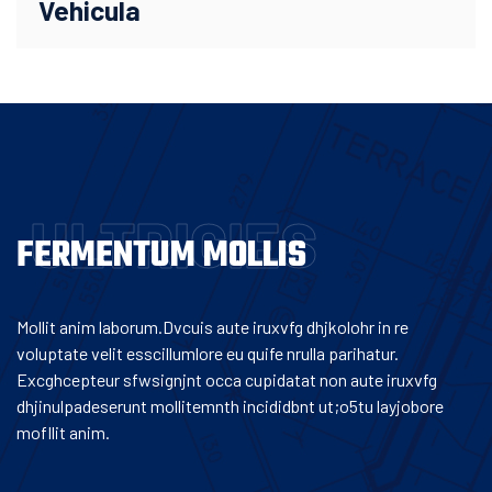
Vehicula
ULTRICIES
FERMENTUM MOLLIS
Mollit anim laborum.Dvcuis aute iruxvfg dhjkolohr in re
voluptate velit esscillumlore eu quife nrulla parihatur.
Excghcepteur sfwsignjnt occa cupidatat non aute iruxvfg
dhjinulpadeserunt mollitemnth incididbnt ut;o5tu layjobore
mofllit anim.