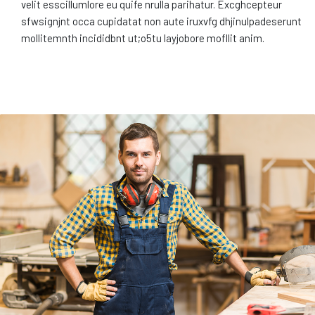
velit esscillumlore eu quife nrulla parihatur. Excghcepteur
sfwsignjnt occa cupidatat non aute iruxvfg dhjinulpadeserunt
mollitemnth incididbnt ut;o5tu layjobore mofllit anim.